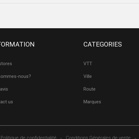
FORMATION
CATEGORIES
stores
VTT
 sommes-nous?
Ville
avis
Route
act us
Marques
Politique de confidentialité
Conditions Générales de vente
-
-