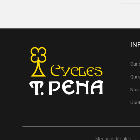
IN
Our 
Qui
Nos 
Cont
Mentions légales
-