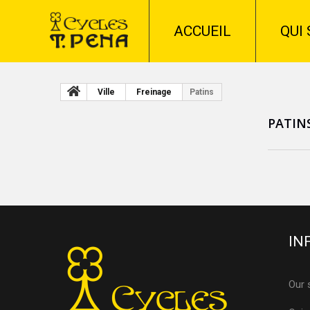
ACCUEIL
QUI
Ville
Freinage
Patins
PATIN
IN
Our 