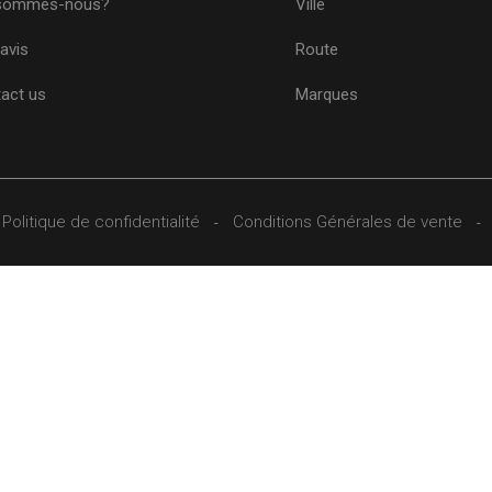
 sommes-nous?
Ville
avis
Route
act us
Marques
Politique de confidentialité
Conditions Générales de vente
-
-